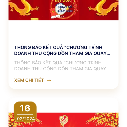
THÔNG BÁO KẾT QUẢ “CHƯƠNG TRÌNH
DOANH THU CỘNG DỒN THAM GIA QUAY
SỐ”
THÔNG BÁO KẾT QUẢ “CHƯƠNG TRÌNH
DOANH THU CỘNG DỒN THAM GIA QUAY
SỐ” ———————————— 𝐋𝐈𝐎𝐍
XEM CHI TIẾT
𝐀𝐆𝐑𝐄𝐕𝐎 xin chúc mừng những khách hàng
16
02/2024