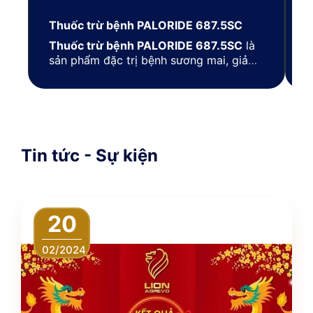
Thuốc trừ bệnh PALORIDE 687.5SC
T
Thuốc trừ bệnh PALORIDE 687.5SC
là
T
sản phẩm đặc trị bệnh sương mai, giả
m
sương mai trên cây rau, quả (cà chua,
t
bắp cải, dưa leo, dưa hấu …).
s
r
Tin tức - Sự kiện
20
02/2024