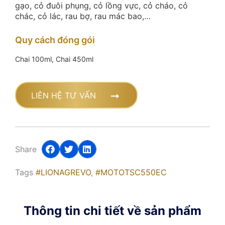
gạo, cỏ đuôi phụng, cỏ lồng vực, cỏ cháo, cỏ
chác, cỏ lác, rau bợ, rau mác bao,…
Quy cách đóng gói
Chai 100ml, Chai 450ml
LIÊN HỆ TƯ VẤN
Share
Tags
#LIONAGREVO
,
#MOTOTSC550EC
Thông tin chi tiết về sản phẩm