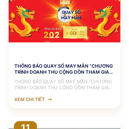
THÔNG BÁO QUAY SỐ MAY MẮN “CHƯƠNG
TRÌNH DOANH THU CỘNG DỒN THAM GIA
QUAY SỐ”
THÔNG BÁO QUAY SỐ MAY MẮN “CHƯƠNG
TRÌNH DOANH THU CỘNG DỒN THAM GIA
QUAY SỐ” ––––––––––℘℘℘℘℘℘––––––––––
XEM CHI TIẾT
Năm RỒNG VÀNG – rước VÀNG RỒNG
11