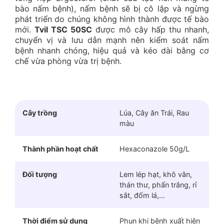
bào nấm bệnh), nấm bệnh sẽ bị cô lập và ngừng
phát triển do chúng không hình thành được tế bào
mới.
Tvil TSC 50SC
được mô cây hấp thu nhanh,
chuyển vị và lưu dẫn mạnh nên kiểm soát nấm
bệnh nhanh chóng, hiệu quả và kéo dài bằng cơ
chế vừa phòng vừa trị bệnh.
Cây trồng
Lúa, Cây ăn Trái, Rau
màu
Thành phần hoạt chất
Hexaconazole 50g/L
Đối tượng
Lem lép hạt, khô vằn,
thán thư, phấn trắng, rỉ
sắt, đốm lá,…
Thời điểm sử dụng
Phun khi bệnh xuất hiện