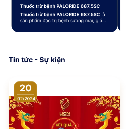
Thuốc trừ bệnh PALORIDE 687.5SC
T
Thuốc trừ bệnh PALORIDE 687.5SC
là
T
sản phẩm đặc trị bệnh sương mai, giả
m
sương mai trên cây rau, quả (cà chua,
t
bắp cải, dưa leo, dưa hấu …).
s
r
Tin tức - Sự kiện
20
02/2024