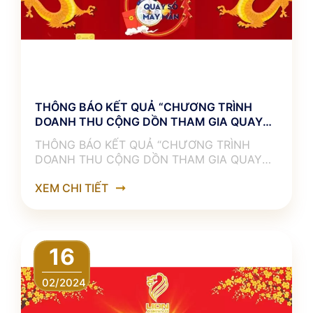
THÔNG BÁO KẾT QUẢ “CHƯƠNG TRÌNH
DOANH THU CỘNG DỒN THAM GIA QUAY
SỐ”
THÔNG BÁO KẾT QUẢ “CHƯƠNG TRÌNH
DOANH THU CỘNG DỒN THAM GIA QUAY
SỐ” ———————————— 𝐋𝐈𝐎𝐍
XEM CHI TIẾT
𝐀𝐆𝐑𝐄𝐕𝐎 xin chúc mừng những khách hàng
16
02/2024