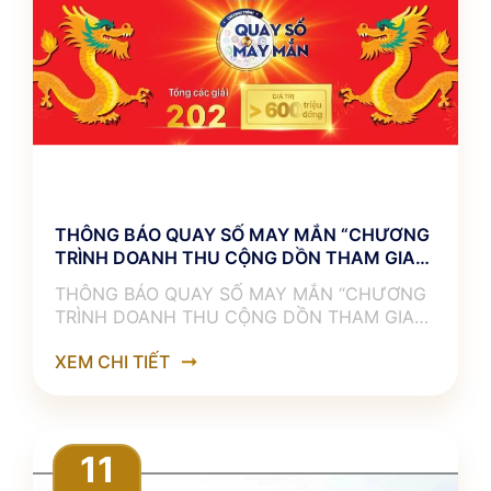
THÔNG BÁO QUAY SỐ MAY MẮN “CHƯƠNG
TRÌNH DOANH THU CỘNG DỒN THAM GIA
QUAY SỐ”
THÔNG BÁO QUAY SỐ MAY MẮN “CHƯƠNG
TRÌNH DOANH THU CỘNG DỒN THAM GIA
QUAY SỐ” ––––––––––℘℘℘℘℘℘––––––––––
XEM CHI TIẾT
Năm RỒNG VÀNG – rước VÀNG RỒNG
11