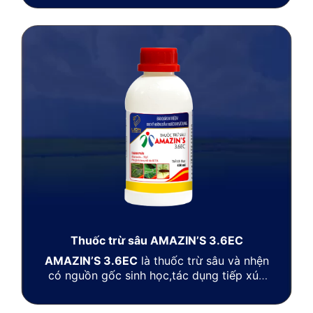
và tiêu hóa của ốc làm ức chế men hô hấp
và sự trao đổi chất nên tiêu diệt ốc nhanh
ngay khi ốc dính thuốc.
SACHOC TSC
850WP
lan tỏa nhanh trong môi trường
nước, diệt triệt để ốc to, ốc nhỏ và cả
trứng ốc chỉ sau 1 lần phun thuốc, giảm
thiệt hại cho lúa ngay từ đầu.
Thuốc trừ sâu AMAZIN’S 3.6EC
AMAZIN’S 3.6EC
là thuốc trừ sâu và nhện
có nguồn gốc sinh học,tác dụng tiếp xúc
vị độc, thấm sâu và phổ tác động
rộng.Thuốc trừ nhiều loài sâu miệng nhai