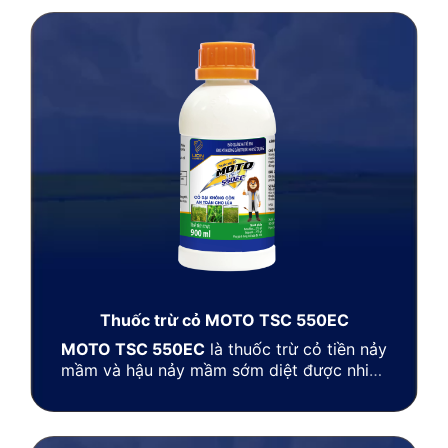
và chích hút, hiệu quả cao với các loài sâu
đã kháng thuốc.
Thuốc trừ cỏ MOTO TSC 550EC
MOTO TSC 550EC
là thuốc trừ cỏ tiền nảy
mầm và hậu nảy mầm sớm diệt được nhiều
loại cỏ trên ruộng lúa. Diệt trừ cùng một
lúc 3 nhóm cỏ hòa bản, chác lác và cỏ lá
rộng trên ruộng lúa như: Cỏ gạo, cỏ đuôi