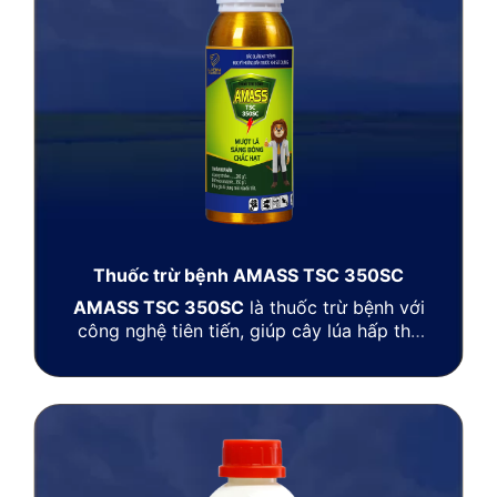
Thuốc trừ bệnh AMASS TSC 350SC
AMASS TSC 350SC
là thuốc trừ bệnh với
công nghệ tiên tiến, giúp cây lúa hấp thu
nhanh, lưu dẫn mạnh và không sợ mưa rửa
trôi, bảo vệ toàn bộ bông lúa ngay cả đều
kiện thời tiết bất thường. Ngoài ra thuốc
còn giúp giữ xanh nhánh gié, cây hấp thu
tốt đa chất dinh dưỡng và hạt vàng sáng,
chắc tới cậy.