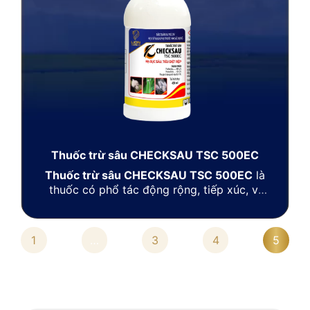
Thuốc trừ sâu CHECKSAU TSC 500EC
Thuốc trừ sâu CHECKSAU TSC 500EC
là
thuốc có phổ tác động rộng, tiếp xúc, vị
độc có khả năng thấm sâu nhanh và vận
chuyển nhanh trong lá nên diệt trừ hữu
hiệu các loài côn trùng và trứng ẩn sâu
1
…
3
4
5
trong cây, cùng với khả năng bám dính tốt
nên thuốc đạt hiệu quả cao và an toàn cho
cây trồng.