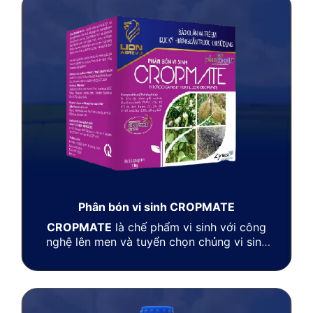
phụng, cỏ lồng vực, cỏ cháo, cỏ chác, cỏ
lác, rau bợ, rau mác bao,…
Phân bón vi sinh CROPMATE
CROPMATE
là chế phẩm vi sinh với công
nghệ lên men và tuyển chọn chủng vi sinh
vật Bacillus giúp phân giải Cellulose, Đối
kháng nấm bệnh và tăng cường hệ vi sinh
vật có lợi có trong đất.