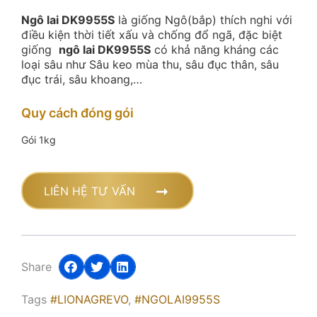
Ngô lai DK9955S
là giống Ngô(bắp) thích nghi với
điều kiện thời tiết xấu và chống đổ ngã, đặc biệt
giống
ngô lai DK9955S
có khả năng kháng các
loại sâu như Sâu keo mùa thu, sâu đục thân, sâu
đục trái, sâu khoang,…
Quy cách đóng gói
Gói 1kg
LIÊN HỆ TƯ VẤN
Share
Tags
#LIONAGREVO
,
#NGOLAI9955S