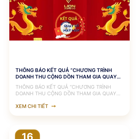
THÔNG BÁO KẾT QUẢ “CHƯƠNG TRÌNH
DOANH THU CỘNG DỒN THAM GIA QUAY
SỐ”
THÔNG BÁO KẾT QUẢ “CHƯƠNG TRÌNH
DOANH THU CỘNG DỒN THAM GIA QUAY
SỐ” ———————————— 𝐋𝐈𝐎𝐍
XEM CHI TIẾT
𝐀𝐆𝐑𝐄𝐕𝐎 xin chúc mừng những khách hàng
16