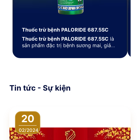
Thuốc trừ bệnh PALORIDE 687.5SC
T
Thuốc trừ bệnh PALORIDE 687.5SC
là
T
sản phẩm đặc trị bệnh sương mai, giả
m
sương mai trên cây rau, quả (cà chua,
t
bắp cải, dưa leo, dưa hấu …).
s
r
Tin tức - Sự kiện
20
02/2024