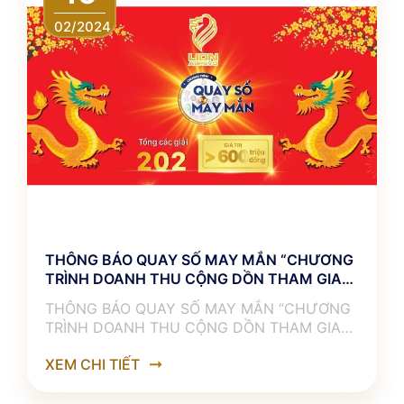
02/2024
THÔNG BÁO QUAY SỐ MAY MẮN “CHƯƠNG
TRÌNH DOANH THU CỘNG DỒN THAM GIA
QUAY SỐ”
THÔNG BÁO QUAY SỐ MAY MẮN “CHƯƠNG
TRÌNH DOANH THU CỘNG DỒN THAM GIA
QUAY SỐ” ––––––––––℘℘℘℘℘℘––––––––––
XEM CHI TIẾT
Năm RỒNG VÀNG – rước VÀNG RỒNG