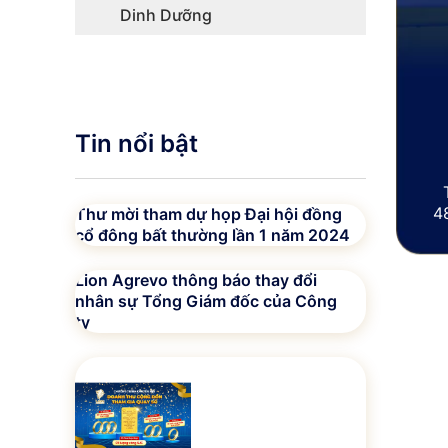
Dinh Dưỡng
Tin nổi bật
4
Thư mời tham dự họp Đại hội đồng
t
cổ đông bất thường lần 1 năm 2024
v
lo
Lion Agrevo thông báo thay đổi
ch
nhân sự Tổng Giám đốc của Công
ty
48