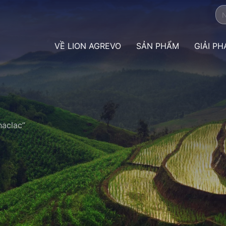
VỀ LION AGREVO
SẢN PHẨM
GIẢI P
haclac”