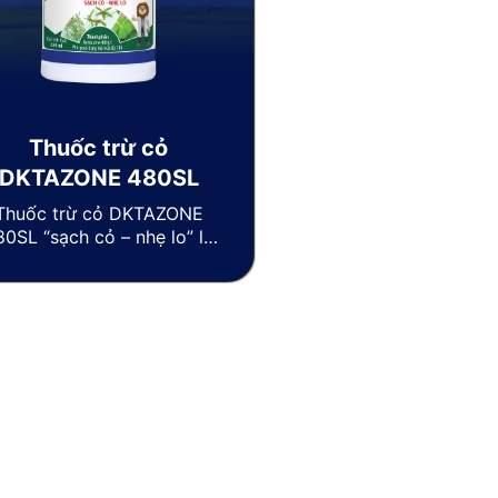
Thuốc trừ cỏ
DKTAZONE 480SL
Thuốc trừ cỏ
DKTAZONE
80SL
“sạch cỏ – nhẹ lo” là
huốc được hấp thu qua lá
à rễ, diệt trừ hiệu quả các
ại cỏ lá rộng như cỏ năng,
ác, lác trên ruộng lúa. Đặc
biệt sản phẩm Dktazone
0SL có thời gian áp dụng
rộng và rất an toàn cho
ruộng lúa của nhà nông.