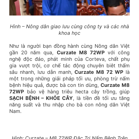
Hình – Nông dân giao lưu cùng công ty và các nhà
khoa học
Như là người bạn đồng hành cùng Nông dân Việt
gần 20 năm qua,
Curzate M8 72WP
với công
nghệ độc đáo, phát minh của Corteva, chất phụ
gia vượt trội, cơ chế tác động chuyên biêt thấm
sâu nhanh, lưu dẫn manh,
Curzate M8 72 WP
là
một trong những giải pháp tối ưu, phòng trừ nấm
bệnh hiệu quả, được bà con tin dùng,
Curzate M8
72WP
bảo vệ hàng triêu hecta cây trồng, giúp
SẠCH BỆNH – KHỎE CÂY
, là tiền đề tối ưu tăng
năng suất và thu nhập cho bà con nông dân Việt
Nam.
Hình: Curzate – M8 72WP Đặc Trị Nấm Bệnh Trên