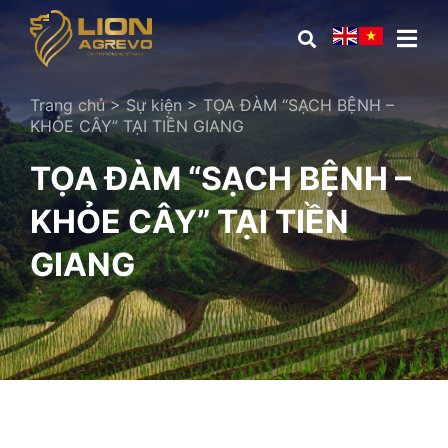
Trang chủ
>
Sự kiện
>
TỌA ĐÀM “SẠCH BỆNH –
KHỎE CÂY” TẠI TIỀN GIANG
TỌA ĐÀM “SẠCH BỆNH –
KHỎE CÂY” TẠI TIỀN
GIANG